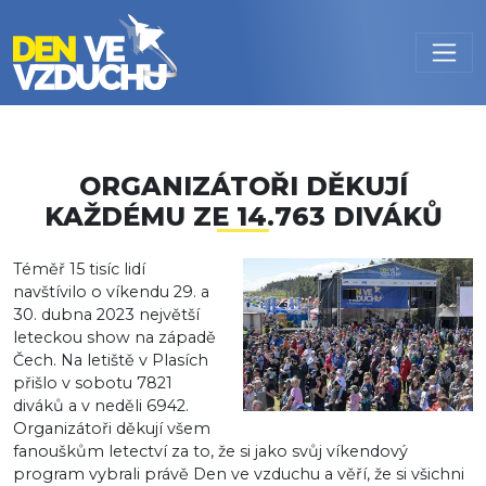
Přejít k hlavnímu obsahu
ORGANIZÁTOŘI DĚKUJÍ
KAŽDÉMU ZE 14.763 DIVÁKŮ
Téměř 15 tisíc lidí
navštívilo o víkendu 29. a
30. dubna 2023 největší
leteckou show na západě
Čech. Na letiště v Plasích
přišlo v sobotu 7821
diváků a v neděli 6942.
Organizátoři děkují všem
fanouškům letectví za to, že si jako svůj víkendový
program vybrali právě Den ve vzduchu a věří, že si všichni