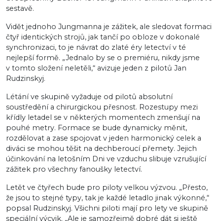
sestavě.
Vidět jednoho Jungmanna je zážitek, ale sledovat formaci
čtyř identických strojů, jak tančí po obloze v dokonalé
synchronizaci, to je návrat do zlaté éry letectví v té
nejlepší formě. „Jednalo by se o premiéru, nikdy jsme
v tomto složení neletěli,“ avizuje jeden z pilotů Jan
Rudzinskyj.
Létání ve skupině vyžaduje od pilotů absolutní
soustředění a chirurgickou přesnost. Rozestupy mezi
křídly letadel se v některých momentech zmenšují na
pouhé metry. Formace se bude dynamicky měnit,
rozdělovat a zase spojovat v jeden harmonický celek a
diváci se mohou těšit na dechberoucí přemety. Jejich
účinkování na letošním Dni ve vzduchu slibuje vzrušující
zážitek pro všechny fanoušky letectví.
Letět ve čtyřech bude pro piloty velkou výzvou. „Přesto,
že jsou to stejné typy, tak je každé letadlo jinak výkonné,“
popsal Rudzinskyj. Všichni piloti mají pro lety ve skupině
speciální výcvik. „Ale je samozřejmě dobré dát si ještě