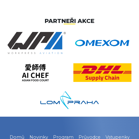
PARTNEŘI AKCE
Domů
Novinky
Program
Průvodce
Vstupenky