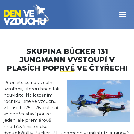
Přejít k hlavnímu obsahu
SKUPINA BÜCKER 131
JUNGMANN VYSTOUPÍ V
PLASÍCH POPRVÉ VE ČTYŘECH!
Připravte se na vizuální
symfonii, kterou hned tak
neuvidíte. Na letošním
ročníku Dne ve vzduchu
v Plasích (25. – 26. dubna)
se nepředstaví pouze
jeden, ale premiérově
hned čtyři historické
dvouplošníky Bücker 131 Jungmann v unikátní skupinové