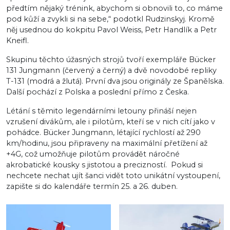
předtím nějaký trénink, abychom si obnovili to, co máme
pod kůží a zvykli si na sebe,“ podotkl Rudzinskyj. Kromě
něj usednou do kokpitu Pavol Weiss, Petr Handlík a Petr
Kneifl.
Skupinu těchto úžasných strojů tvoří exempláře Bücker
131 Jungmann (červený a černý) a dvě novodobé repliky
T-131 (modrá a žlutá). První dva jsou originály ze Španělska.
Další pochází z Polska a poslední přímo z Česka.
Létání s těmito legendárními letouny přináší nejen
vzrušení divákům, ale i pilotům, kteří se v nich cítí jako v
pohádce. Bücker Jungmann, létající rychlostí až 290
km/hodinu, jsou připraveny na maximální přetížení až
+4G, což umožňuje pilotům provádět náročné
akrobatické kousky s jistotou a precizností. Pokud si
nechcete nechat ujít šanci vidět toto unikátní vystoupení,
zapište si do kalendáře termín 25. a 26. duben.