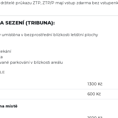
 a držitelé průkazu ZTP, ZTP/P mají vstup zdarma bez vstupen
 SEZENÍ (TRIBUNA):
 umístěna v bezprostřední blízkosti letištní plochy
čekání
ta
vané parkování v blízkosti areálu
ĚLE
1300 Kč
600 Kč
 na místě