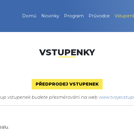
Domů
Novinky
Program
Průvodce
Vstupen
VSTUPENKY
PŘEDPRODEJ VSTUPENEK
kup vstupenek budete přesměrování na web
www.tvojevstup
álu.