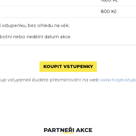
1600 Kč
800 Kč
í vstupenku, bez ohledu na věk.
sobotní nebo nedělní datum akce.
KOUPIT VSTUPENKY
kup vstupenek budete přesměrování na web
www.tvojevstup
PARTNEŘI AKCE