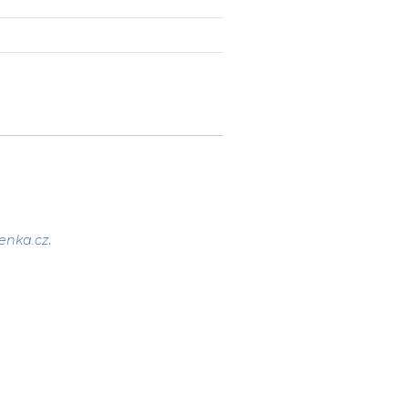
enka.cz
.