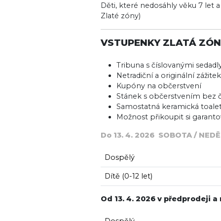
Děti, které nedosáhly věku 7 let
Zlaté zóny)
VSTUPENKY ZLATÁ ZÓNA
Tribuna s číslovanými sedadly
Netradiční a originální zážitek
Kupóny na občerstvení
Stánek s občerstvením bez 
Samostatná keramická toale
Možnost přikoupit si garanto
Do 13. 4. 2026 SOBOTA / NED
Dospělý
Dítě (0-12 let)
Od 13. 4. 2026 v předprodeji a