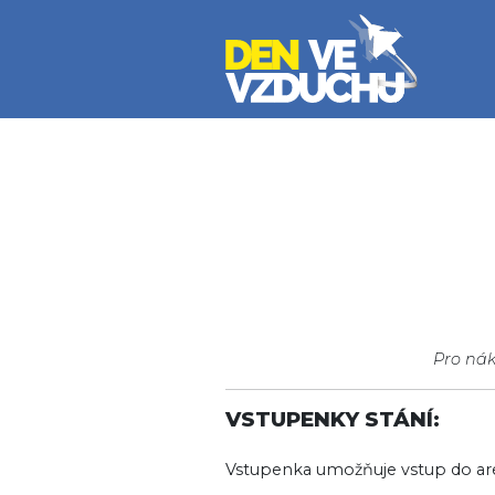
Přejít k hlavnímu obsahu
Pro ná
VSTUPENKY STÁNÍ:
Vstupenka umožňuje vstup do are