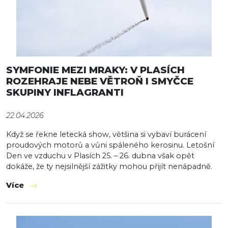
SYMFONIE MEZI MRAKY: V PLASÍCH
ROZEHRAJE NEBE VĚTROŇ I SMYČCE
SKUPINY INFLAGRANTI
22.04.2026
Když se řekne letecká show, většina si vybaví burácení
proudových motorů a vůni spáleného kerosinu. Letošní
Den ve vzduchu v Plasích 25. – 26. dubna však opět
dokáže, že ty nejsilnější zážitky mohou přijít nenápadně.
Více