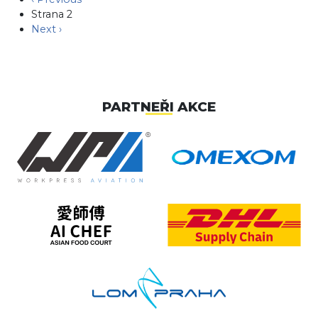
Strana 2
Následující stránka
Next ›
PARTNEŘI AKCE