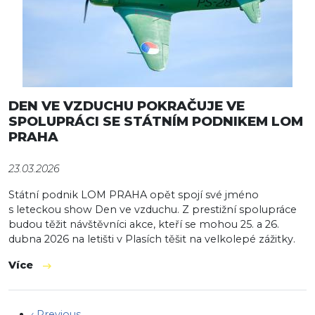
DEN VE VZDUCHU POKRAČUJE VE
SPOLUPRÁCI SE STÁTNÍM PODNIKEM LOM
PRAHA
23.03.2026
Státní podnik LOM PRAHA opět spojí své jméno
s leteckou show Den ve vzduchu. Z prestižní spolupráce
budou těžit návštěvníci akce, kteří se mohou 25. a 26.
dubna 2026 na letišti v Plasích těšit na velkolepé zážitky.
Více
Pagination
Předchozí stránka
‹ Previous