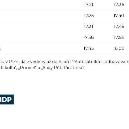
17:21
17:36
17:25
17:40
17:31
17:46
17:38
17:53
.1
17:45
18:00
jsou v Plzni dále vedeny až do Sadů Pětatřicátníků s odbavován
fakulta", „Rondel" a „Sady Pětatřicátníků"