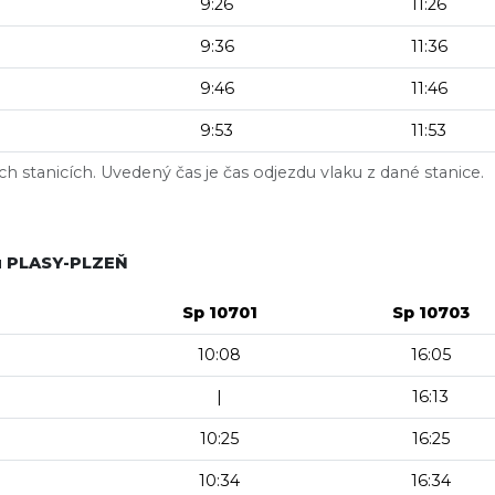
9:26
11:26
9:36
11:36
9:46
11:46
9:53
11:53
h stanicích. Uvedený čas je čas odjezdu vlaku z dané stanice.
ku PLASY-PLZEŇ
Sp 10701
Sp 10703
10:08
16:05
|
16:13
10:25
16:25
10:34
16:34