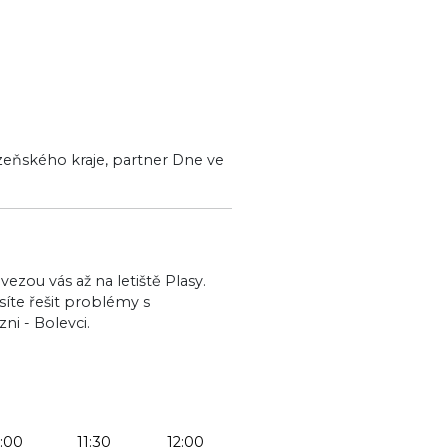
lzeňského kraje, partner Dne ve
ezou vás až na letiště Plasy.
síte řešit problémy s
ni - Bolevci.
1:00
11:30
12:00