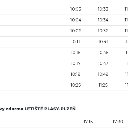
10:03
10:33
1
10:04
10:34
1
10:06
10:36
1
10:11
10:41
1
10:15
10:45
1
10:17
10:47
1
10:18
10:48
1
10:25
11:25
1
avy zdarma LETIŠTĚ PLASY-PLZEŇ
17:15
17:30