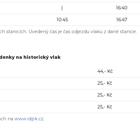
|
16:40
10:45
16:47
h stanicích. Uvedený čas je čas odjezdu vlaku z dané stanice.
denky na historický vlak
44,- Kč
25,- Kč
25,- Kč
25,- Kč
vách na
www.idpk.cz
.