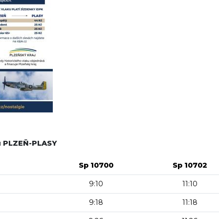
ku PLZEŇ-PLASY
Sp 10700
Sp 10702
9:10
11:10
9:18
11:18