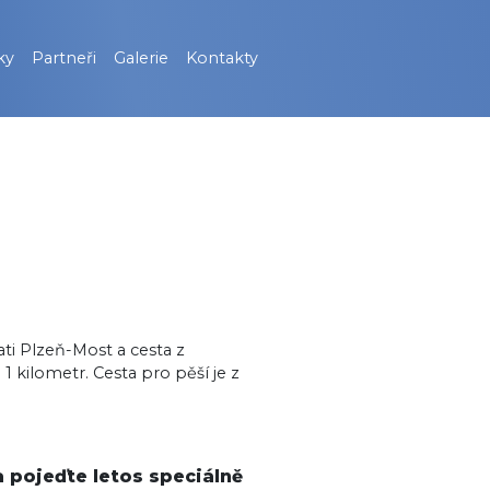
ky
Partneři
Galerie
Kontakty
ati Plzeň-Most a cesta z
1 kilometr. Cesta pro pěší je z
 pojeďte letos speciálně