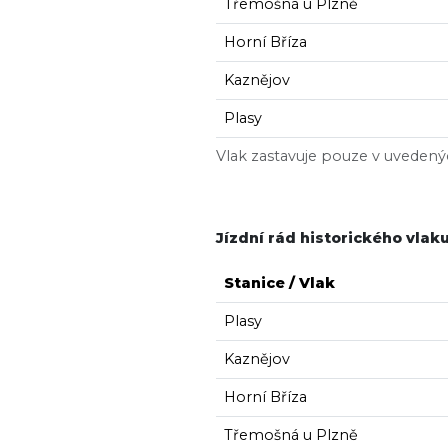
Třemošná u Plzně
Horní Bříza
Kaznějov
Plasy
Vlak zastavuje pouze v uvedenýc
Jízdní rád historického vla
Stanice / Vlak
Plasy
Kaznějov
Horní Bříza
Třemošná u Plzně