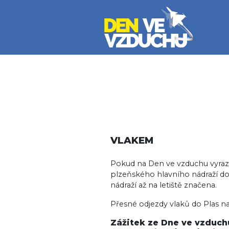
Přejít k hlavnímu obsahu
VLAKEM
Pokud na Den ve vzduchu vyrazíte
plzeňského hlavního nádraží do P
nádraží až na letiště značena.
Přesné odjezdy vlaků do Plas n
Zážitek ze Dne ve vzduch