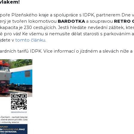
vlakem!
poře Plzeňského kraje a spolupráce s IDPK, partnerem Dne ve 
erý je tvořen lokomotivou
BARDOTKA
a soupravou
RETRO 
 kapacita je 230 cestujících. Jestli hledáte nevšední zážitek, kte
vě pro vás! Ke všemu si nemusíte dělat starosti s parkováním a
jdete v
tomto článku
.
dardních tarifů IDPK. Více informací o jízdném a slevách níže a