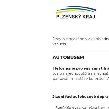
Image
Jízdy historického vlaku objedn
vzduchu.
AUTOBUSEM
I letos jsme pro vás zajisti
Jde o nejjednodušší a nejlevněj
parkováním a stát v kolonách. Au
Jízdní řád autobusové dopr
Plzeň-Bolevec konečná tram. č