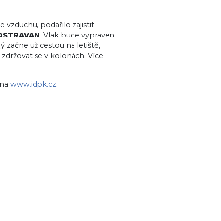
vzduchu, podařilo zajistit
OSTRAVAN
. Vlak bude vypraven
rý začne už cestou na letiště,
 zdržovat se v kolonách. Více
 na
www.idpk.cz
.