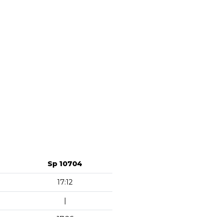
Sp 10704
17:12
|