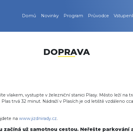
Domů
Novinky
Program
Průvodce
Vstupen
DOPRAVA
 vlakem, vystupte v železniční stanici Plasy. Město leží na tr
las trvá 32 minut. Nádraží v Plasích je od letiště vzdáleno cca 
ajdete na
www.jizdnirady.cz
.
u začíná už samotnou cestou. Neřešte parkování a