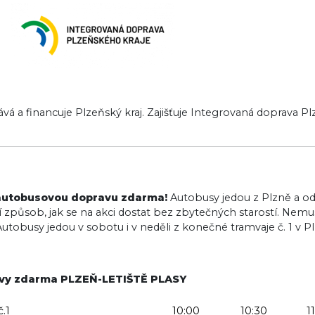
ává a financuje Plzeňský kraj. Zajišťuje Integrovaná doprava P
li autobusovou dopravu zdarma!
Autobusy jedou z Plzně a odv
ší způsob, jak se na akci dostat bez zbytečných starostí. Nemu
tobusy jedou v sobotu i v neděli z konečné tramvaje č. 1 v Plz
avy zdarma PLZEŇ-LETIŠTĚ PLASY
.1
10:00
10:30
1