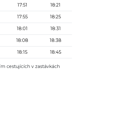
17:51
18:21
17:55
18:25
18:01
18:31
18:08
18:38
18:15
18:45
ím cestujících v zastávkách