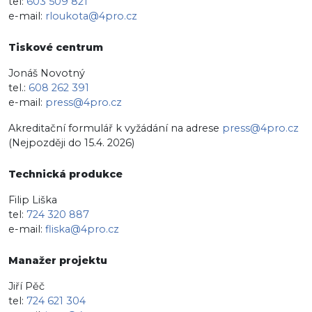
tel:
603 509 821
e-mail:
rloukota@4pro.cz
Tiskové centrum
Jonáš Novotný
tel.:
608 262 391
e-mail:
press@4pro.cz
Akreditační formulář k vyžádání na adrese
press@4pro.cz
(Nejpozději do 15.4. 2026)
Technická produkce
Filip Liška
tel:
724 320 887
e-mail:
fliska@4pro.cz
Manažer projektu
Jiří Pěč
tel:
724 621 304