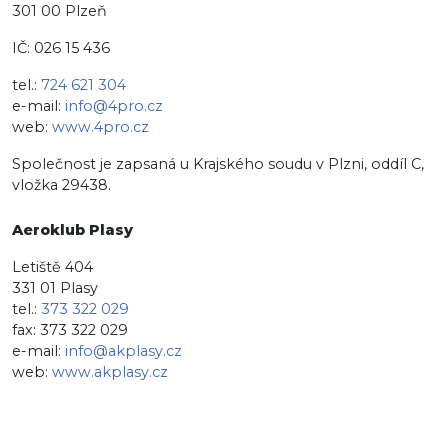
301 00 Plzeň
IČ: 026 15 436
tel.:
724 621 304
e-mail:
info@4pro.cz
web:
www.4pro.cz
Společnost je zapsaná u Krajského soudu v Plzni, oddíl C,
vložka 29438.
Aeroklub Plasy
Letiště 404
331 01 Plasy
tel.:
373 322 029
fax: 373 322 029
e-mail:
info@akplasy.cz
web:
www.akplasy.cz