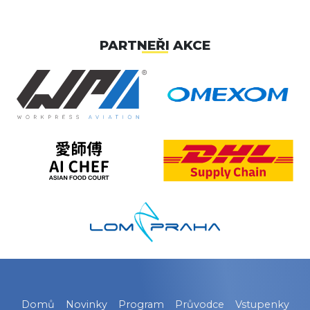
PARTNEŘI AKCE
Domů
Novinky
Program
Průvodce
Vstupenky