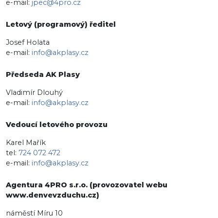
e-mail:
jpec@4pro.cz
Letový (programový) ředitel
Josef Holata
e-mail:
info@akplasy.cz
Předseda AK Plasy
Vladimír Dlouhý
e-mail:
info@akplasy.cz
Vedoucí letového provozu
Karel Mařík
tel:
724 072 472
e-mail:
info@akplasy.cz
Agentura 4PRO s.r.o. (provozovatel webu
www.denvevzduchu.cz)
náměstí Míru 10