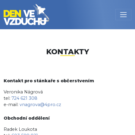
Přejít k hlavnímu obsahu
KONTAKTY
Kontakt pro stánkaře s občerstvením
Veronika Nágrová
tel:
724 621 308
e-mail:
vnagrova@4pro.cz
Obchodní oddělení
Radek Loukota