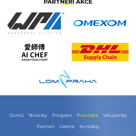
PARTNEŘI AKCE
Domů
Novinky
Program
Průvodce
Vstupenky
Partneři
Galerie
Kontakty