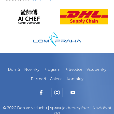
Domů
Novinky
Program
Průvodce
Vstupenky
Partneři
Galerie
Kontakty
© 2026 Den ve vzduchu | spravuje
dreamplant
|
Návštěvní
řád