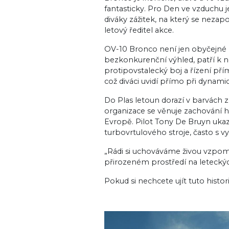
fantasticky. Pro Den ve vzduchu j
diváky zážitek, na který se nezap
letový ředitel akce.
OV-10 Bronco není jen obyčejné l
bezkonkurenční výhled, patří k ne
protipovstalecký boj a řízení př
což diváci uvidí přímo při dynami
Do Plas letoun dorazí v barvách
organizace se věnuje zachování h
Evropě. Pilot Tony De Bruyn ukazu
turbovrtulového stroje, často s v
„Rádi si uchováváme živou vzpom
přirozeném prostředí na letecký
Pokud si nechcete ujít tuto histor