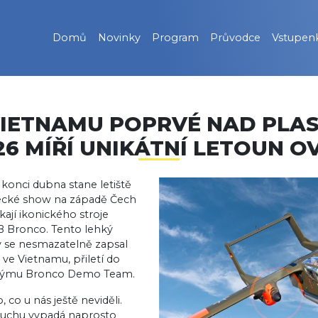
Domů
Novinky
Program
Průvodce
Vstupen
IETNAMU POPRVÉ NAD PLAS
6 MÍŘÍ UNIKÁTNÍ LETOUN O
 konci dubna stane letiště
etecké show na západě Čech
ají ikonického stroje
 Bronco. Tento lehký
ý se nesmazatelně zapsal
ve Vietnamu, přiletí do
y týmu Bronco Demo Team.
 co u nás ještě neviděli.
zduchu vypadá naprosto