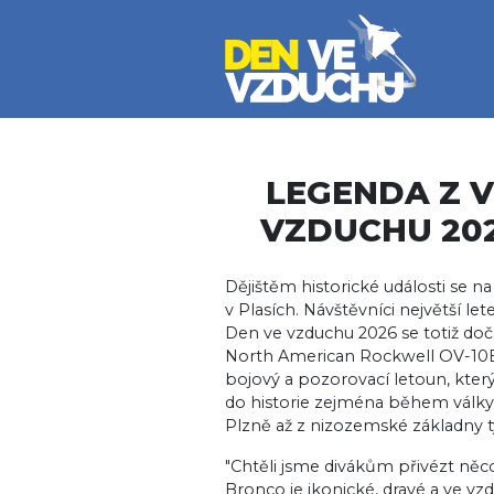
Přejít k hlavnímu obsahu
LEGENDA Z V
VZDUCHU 202
Dějištěm historické události se na
v Plasích. Návštěvníci největší l
Den ve vzduchu 2026 se totiž dočk
North American Rockwell OV-10B
bojový a pozorovací letoun, kter
do historie zejména během války 
Plzně až z nizozemské základn
"Chtěli jsme divákům přivézt něco,
Bronco je ikonické, dravé a ve v