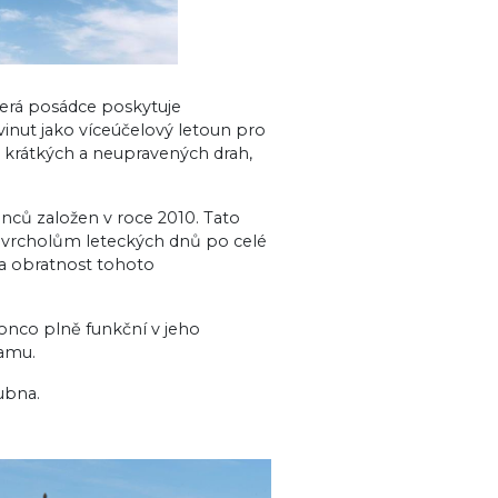
terá posádce poskytuje
vinut jako víceúčelový letoun pro
i krátkých a neupravených drah,
ců založen v roce 2010. Tato
k vrcholům leteckých dnů po celé
 a obratnost tohoto
onco plně funkční v jeho
eamu.
dubna.