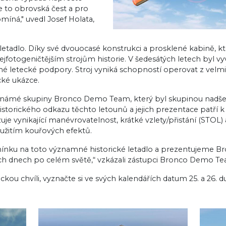
e to obrovská čest a pro
omíná," uvedl Josef Holata,
etadlo. Díky své dvouocasé konstrukci a prosklené kabině, k
jfotogeničtějším strojům historie. V šedesátých letech byl vy
ímé letecké podpory. Stroj vyniká schopností operovat z velm
cké ukázce.
 známé skupiny Bronco Demo Team, který byl skupinou nadšen
istorického odkazu těchto letounů a jejich prezentace patří 
je vynikající manévrovatelnost, krátké vzlety/přistání (STOL)
yužitím kouřových efektů.
ínku na toto významné historické letadlo a prezentujeme Br
ch dnech po celém světě,“ vzkázali zástupci Bronco Demo T
ickou chvíli, vyznačte si ve svých kalendářích datum 25. a 26. 