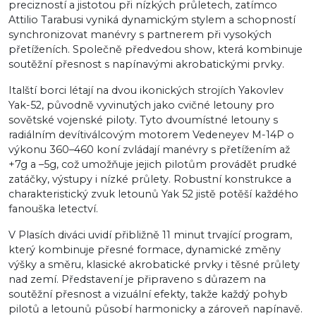
precizností a jistotou při nízkých průletech, zatímco
Attilio Tarabusi vyniká dynamickým stylem a schopností
synchronizovat manévry s partnerem při vysokých
přetíženích. Společně předvedou show, která kombinuje
soutěžní přesnost s napínavými akrobatickými prvky.
Italští borci létají na dvou ikonických strojích Yakovlev
Yak-52, původně vyvinutých jako cvičné letouny pro
sovětské vojenské piloty. Tyto dvoumístné letouny s
radiálním devítiválcovým motorem Vedeneyev M-14P o
výkonu 360–460 koní zvládají manévry s přetížením až
+7g a –5g, což umožňuje jejich pilotům provádět prudké
zatáčky, výstupy i nízké průlety. Robustní konstrukce a
charakteristický zvuk letounů Yak 52 jistě potěší každého
fanouška letectví.
V Plasích diváci uvidí přibližně 11 minut trvající program,
který kombinuje přesné formace, dynamické změny
výšky a směru, klasické akrobatické prvky i těsné průlety
nad zemí. Představení je připraveno s důrazem na
soutěžní přesnost a vizuální efekty, takže každý pohyb
pilotů a letounů působí harmonicky a zároveň napínavě.