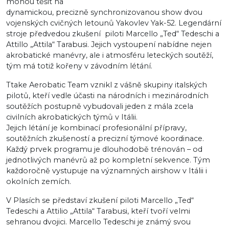
mohou těšit na
dynamickou, precizně synchronizovanou show dvou
vojenských cvičných letounů Yakovlev Yak-52. Legendární
stroje předvedou zkušení piloti Marcello „Ted“ Tedeschi a
Attillo „Attila“ Tarabusi. Jejich vystoupení nabídne nejen
akrobatické manévry, ale i atmosféru leteckých soutěží,
tým má totiž kořeny v závodním létání.
Ttake Aerobatic Team vznikl z vášně skupiny italských
pilotů, kteří vedle účasti na národních i mezinárodních
soutěžích postupně vybudovali jeden z mála zcela
civilních akrobatických týmů v Itálii.
Jejich létání je kombinací profesionální přípravy,
soutěžních zkušeností a precizní týmové koordinace.
Každý prvek programu je dlouhodobě trénován – od
jednotlivých manévrů až po kompletní sekvence. Tým
každoročně vystupuje na významných airshow v Itálii i
okolních zemích.
V Plasích se představí zkušení piloti Marcello „Ted“
Tedeschi a Attilio „Attila“ Tarabusi, kteří tvoří velmi
sehranou dvojici. Marcello Tedeschi je známý svou